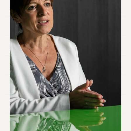
Andy
34
Andy
33
Andy
32
Andy
31
Andy
30
Andy
28
Andy
27
Andy
26
Andy
24
Andy
23
Andy
22