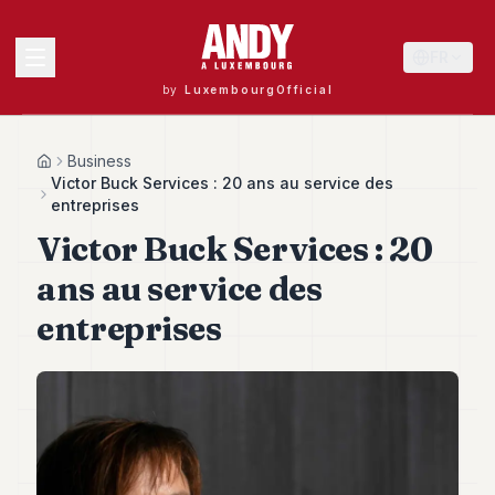
FR
by
LuxembourgOfficial
MENU
Business
Home
Victor Buck Services : 20 ans au service des
entreprises
Victor Buck Services : 20
Andy
40
ans au service des
Andy
39
entreprises
Andy
38
Andy
37
Andy
36
Andy
35