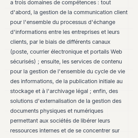
a trois domaines de compétences : tout
8
d'abord, la gestion de la communication client
Andy
7
pour l'ensemble du processus d'échange
Andy
6
d'informations entre les entreprises et leurs
Andy
clients, par le biais de différents canaux
5
Andy
(poste, courrier électronique et portails Web
3
sécurisés) ; ensuite, les services de contenu
TECH
pour la gestion de l'ensemble du cycle de vie
des informations, de la publication initiale au
FINANCE
stockage et à l'archivage légal ; enfin, des
ART
solutions d'externalisation de la gestion des
DE
VIVRE
documents physiques et numériques
ARTS
permettant aux sociétés de libérer leurs
ressources internes et de se concentrer sur
ASSURANCE