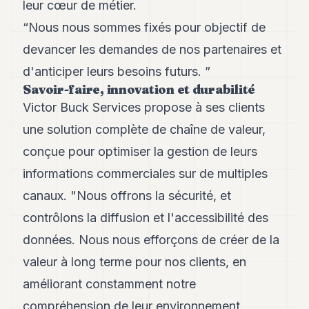
leur cœur de métier.
POLITIQUE
“Nous nous sommes fixés pour objectif de
IMMOBILIER
devancer les demandes de nos partenaires et
PRIVATE
d'anticiper leurs besoins futurs. ”
EQUITY
Savoir-faire, innovation et durabilité
Victor Buck Services propose à ses clients
SPORT
une solution complète de chaîne de valeur,
JURIDIQUE
conçue pour optimiser la gestion de leurs
ENTREPRISES
informations commerciales sur de multiples
ASSOCIATIONS
canaux. "Nous offrons la sécurité, et
contrôlons la diffusion et l'accessibilité des
CONTACT
données. Nous nous efforçons de créer de la
S'ABONNER
valeur à long terme pour nos clients, en
améliorant constamment notre
FR
compréhension de leur environnement