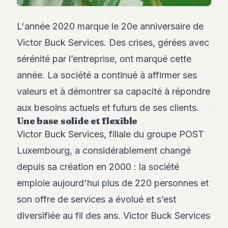
Andy
21
Andy
L'année 2020 marque le 20e anniversaire de
19
Victor Buck Services. Des crises, gérées avec
Andy
18
sérénité par l’entreprise, ont marqué cette
Andy
16
année. La société a continué à affirmer ses
Andy
valeurs et à démontrer sa capacité à répondre
15
Andy
aux besoins actuels et futurs de ses clients.
14
Une base solide et flexible
Andy
Victor Buck Services, filiale du groupe POST
13
Andy
Luxembourg, a considérablement changé
12
depuis sa création en 2000 : la société
Andy
11
emploie aujourd'hui plus de 220 personnes et
Andy
10
son offre de services a évolué et s’est
Andy
diversifiée au fil des ans. Victor Buck Services
9
Andy