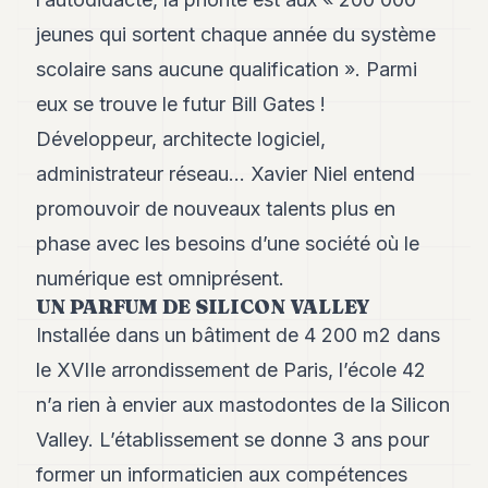
8
jeunes qui sortent chaque année du système
Andy
7
scolaire sans aucune qualification ». Parmi
Andy
6
eux se trouve le futur Bill Gates !
Andy
Développeur, architecte logiciel,
5
Andy
administrateur réseau… Xavier Niel entend
3
promouvoir de nouveaux talents plus en
phase avec les besoins d’une société où le
TECH
numérique est omniprésent.
FINANCE
UN PARFUM DE SILICON VALLEY
ART
Installée dans un bâtiment de 4 200 m2 dans
DE
le XVIIe arrondissement de Paris, l’école 42
VIVRE
n’a rien à envier aux mastodontes de la Silicon
ARTS
Valley. L’établissement se donne 3 ans pour
ASSURANCE
former un informaticien aux compétences