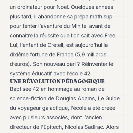
Andy
un ordinateur pour Noël. Quelques années
34
Andy
plus tard, il abandonne sa prépa math sup
33
pour tenter l’aventure du Minitel avant de
Andy
32
connaitre la réussite que l’on sait avec Free.
Andy
31
Lui, l’enfant de Créteil, est aujourd’hui la
Andy
dixième fortune de France (5,9 milliards
30
Andy
d’euros). Son nouveau pari ? Réinventer le
28
système éducatif avec l’école 42.
Andy
27
UNE RÉVOLUTION PÉDAGOGIQUE
Andy
Baptisée 42 en hommage au roman de
26
science-fiction de Douglas Adams, Le Guide
Andy
24
du voyageur galactique, l’école a été créée
Andy
23
avec plusieurs associés, dont l’ancien
Andy
directeur de l’Epitech, Nicolas Sadirac. Alors
22