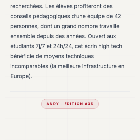
POLITIQUE
recherchées. Les élèves profiteront des
conseils pédagogiques d’une équipe de 42
IMMOBILIER
personnes, dont un grand nombre travaille
PRIVATE
ensemble depuis des années. Ouvert aux
EQUITY
étudiants 7j/7 et 24h/24, cet écrin high tech
SPORT
bénéficie de moyens techniques
JURIDIQUE
incomparables (la meilleure infrastructure en
ENTREPRISES
Europe).
ASSOCIATIONS
CONTACT
ANDY
· ÉDITION #
35
S'ABONNER
FR