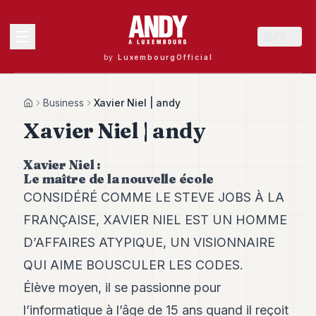
FR
by
LuxembourgOfficial
MENU
Business
Xavier Niel | andy
Home
Xavier Niel | andy
Andy
Xavier Niel :
40
Le maître de la nouvelle école
Andy
39
CONSIDÉRÉ COMME LE STEVE JOBS À LA
Andy
FRANÇAISE, XAVIER NIEL EST UN HOMME
38
Andy
D’AFFAIRES ATYPIQUE, UN VISIONNAIRE
37
QUI AIME BOUSCULER LES CODES.
Andy
36
Élève moyen, il se passionne pour
Andy
35
l’informatique à l’âge de 15 ans quand il reçoit