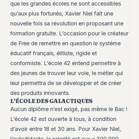
Andy
que les grandes écoles ne sont accessibles
21
qu’aux plus fortunés, Xavier Niel fait une
Andy
19
nouvelle fois sa révolution en proposant une
Andy
18
formation gratuite. L’occasion pour le créateur
Andy
de Free de remettre en question le système
16
Andy
éducatif français, élitiste, rigide et
15
conformiste. L’école 42 entend permettre à
Andy
14
des jeunes de trouver leur voie, le métier qui
Andy
13
leur permettra de se développer et de créer
Andy
des produits innovants.
12
L’ÉCOLE DES GALACTIQUES
Andy
11
Aucun diplôme n’est exigé, pas même le Bac !
Andy
10
L’école 42 est ouverte à tous, à condition
Andy
d’avoir entre 18 et 30 ans. Pour Xavier Niel,
9
Andy
l’autodidacte, la priorité est aux « 200 000